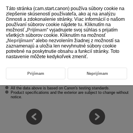
Táto stránka (cam.start.canon) používa súbory cookie na
zlepšenie skúseností používateľa, ako aj na analýzu
činnosti a zdokonalenie stránky. Viac informácií o našom
používaní súborov cookie nájdete
tu
. Kliknutím na
D412-013
možnosť „
Prijímam
“ vyjadrujete svoj súhlas s prijatím
všetkých súborov cookie. Kliknutím na možnosť
Specifications
„
Neprijímam
“ alebo nezvolením žiadnej z možností sa
zaznamenajú a uložia len nevyhnutné súbory cookie
potrebné na poskytnutie obsahu a funkcií stránky. Toto
Approx. 38.6 (W) x 190.0 (H) x 43.4 (D) mm / 1.53 (W) x 7.49 (H) x 1.71 (D) in. (grip form)
nastavenie môžete kedykoľvek zmeniť.
Size
Approx. 172.4 (W) × 148.5 (H) × 174.1 (D) mm / 6.79 (W) × 5.85 (H) × 6.86 (D) in. (tripod for
Approx. 180 g / 6.35 oz. (body and
BR-E2
(including battery))
Weight
Approx. 164 g / 5.78 oz. (body only)
Prijímam
Neprijímam
Microphone bracket not included.
All the data above is based on Canon's testing standards.
Product specifications and the exterior are subject to change without
notice.