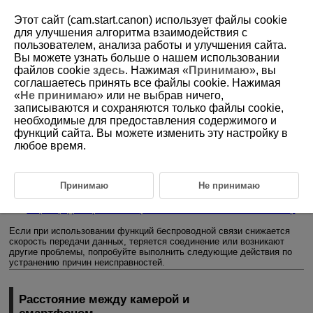
Этот сайт (cam.start.canon) использует файлы cookie
для улучшения алгоритма взаимодействия с
пользователем, анализа работы и улучшения сайта.
Вы можете узнать больше о нашем использовании
D388-196
файлов cookie
здесь
. Нажимая «
Принимаю
», вы
соглашаетесь принять все файлы cookie. Нажимая
Меры предосторожности в
«
Не принимаю
» или не выбрав ничего,
отношении беспроводной связи
записываются и сохраняются только файлы cookie,
необходимые для предоставления содержимого и
функций сайта. Вы можете изменить эту настройку в
Расстояние между камерой и смартфоном
любое время.
Место установки антенны точки доступа
Расположение вблизи электронных устройств
Принимаю
Не принимаю
Меры предосторожности при использовании нескольких камер
Если при использовании функций беспроводной связи снижается
скорость передачи данных, теряется соединение или возникают
другие проблемы, попробуйте выполнить следующие действия по
устранению причин неисправностей.
Расстояние между камерой и