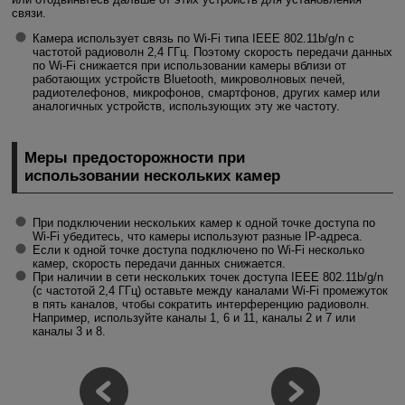
связи.
Камера использует связь по
Wi-Fi
типа IEEE 802.11b/g/n с
частотой радиоволн 2,4 ГГц. Поэтому скорость передачи данных
по
Wi-Fi
снижается при использовании камеры вблизи от
работающих устройств Bluetooth, микроволновых печей,
радиотелефонов, микрофонов, смартфонов, других камер или
аналогичных устройств, использующих эту же частоту.
Меры предосторожности при
использовании нескольких камер
При подключении нескольких камер к одной точке доступа по
Wi-Fi
убедитесь, что камеры используют разные IP-адреса.
Если к одной точке доступа подключено по
Wi-Fi
несколько
камер, скорость передачи данных снижается.
При наличии в сети нескольких точек доступа IEEE 802.11b/g/n
(с частотой 2,4 ГГц) оставьте между каналами
Wi-Fi
промежуток
в пять каналов, чтобы сократить интерференцию радиоволн.
Например, используйте каналы 1, 6 и 11, каналы 2 и 7 или
каналы 3 и 8.