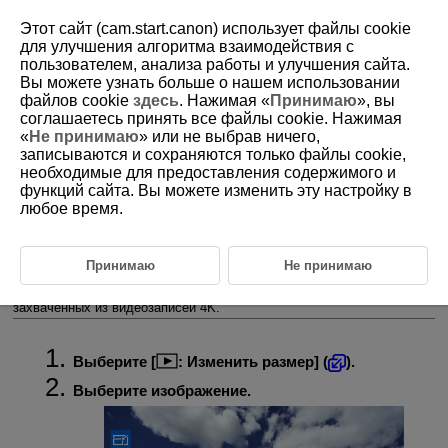
Этот сайт (cam.start.canon) использует файлы cookie
для улучшения алгоритма взаимодействия с
пользователем, анализа работы и улучшения сайта.
Вы можете узнать больше о нашем использовании
D388-162
файлов cookie
здесь
. Нажимая «
Принимаю
», вы
соглашаетесь принять все файлы cookie. Нажимая
Изменение размера изображений
«
Не принимаю
» или не выбрав ничего,
JPEG/HEIF
записываются и сохраняются только файлы cookie,
необходимые для предоставления содержимого и
функций сайта. Вы можете изменить эту настройку в
Можно изменять размер изображения JPEG или HEIF, чтобы
любое время.
уменьшить количество пикселов и сохранить это изображение как
новое. Изменение размера доступно для изображений JPEG или
HEIF
,
или
(в размерах, отличных от
), включая
изображения, полученные при съемке RAW+JPEG и RAW+HEIF.
Принимаю
Не принимаю
Обратите внимание, что изменение размера недоступно для
изображений
, фотографий или видео RAW, а также кадров,
захваченных из видеозаписей 4K.
Выберите [
:
Изменить размер
] (
).
Выберите изображение.