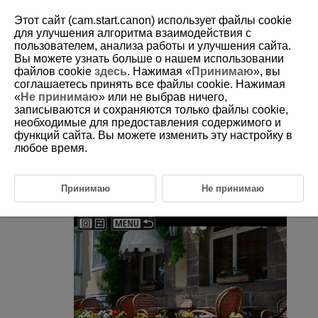
Этот сайт (cam.start.canon) использует файлы cookie
для улучшения алгоритма взаимодействия с
пользователем, анализа работы и улучшения сайта.
Вы можете узнать больше о нашем использовании
D388-148
файлов cookie
здесь
. Нажимая «
Принимаю
», вы
соглашаетесь принять все файлы cookie. Нажимая
Редактирование первого и
«
Не принимаю
» или не выбрав ничего,
последнего фрагментов
записываются и сохраняются только файлы cookie,
видеозаписи
необходимые для предоставления содержимого и
функций сайта. Вы можете изменить эту настройку в
любое время.
Можно удалять первый и последний фрагменты видеозаписи с
шагом прибл. 1 с.
Принимаю
Не принимаю
Приостановите воспроизведение видеозаписи.