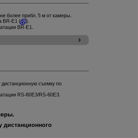
е более прибл. 5 м от камеры.
та
BR-E1
(
).
уатации
BR-E1
.
т дистанционную съемку по
уатации
RS-80E3
/
RS-60E3
.
меры.
у дистанционного