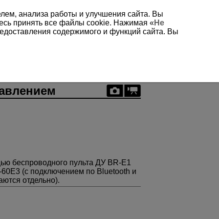
елем, анализа работы и улучшения сайта. Вы
есь принять все файлы cookie. Нажимая «
Не
редоставления содержимого и функций сайта. Вы
равлением
ью беспроводного пульта ДУ
BR-E1
-60E3
(с подключением по Bluetooth и
ются отдельно).