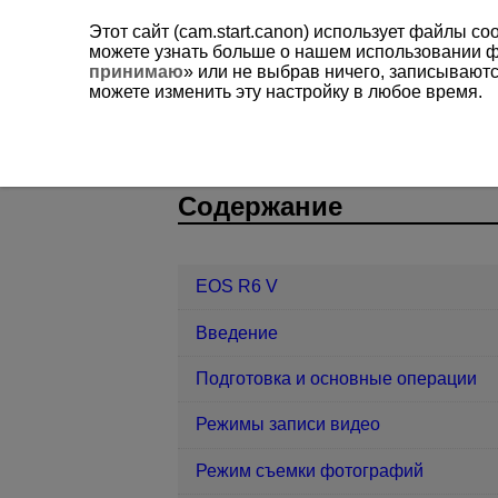
Этот сайт (cam.start.canon) использует файлы c
можете узнать больше о нашем использовании 
принимаю
» или не выбрав ничего, записывают
можете изменить эту настройку в любое время.
EOS R6 V
AF/Привод
Съемка 
D388-140
Содержание
EOS R6 V
Введение
Подготовка и основные операции
Режимы записи видео
Режим съемки фотографий