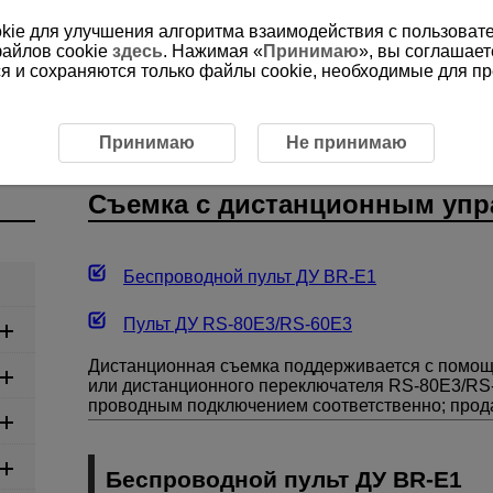
ookie для улучшения алгоритма взаимодействия с пользоват
файлов cookie
здесь
. Нажимая «
Принимаю
», вы соглашает
ся и сохраняются только файлы cookie, необходимые для п
с дистанционным управлением
Принимаю
Не принимаю
Съемка с дистанционным уп
Беспроводной пульт ДУ
BR-E1
Пульт ДУ
RS-80E3
/
RS-60E3
Дистанционная съемка поддерживается с помощ
или дистанционного переключателя
RS-80E3
/
RS
проводным подключением соответственно; прода
Беспроводной пульт ДУ
BR-E1