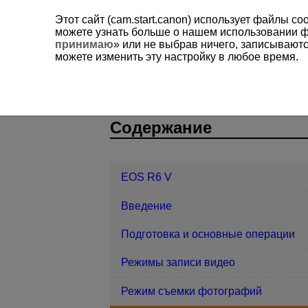
Этот сайт (cam.start.canon) использует файлы c
можете узнать больше о нашем использовании 
принимаю
» или не выбрав ничего, записывают
можете изменить эту настройку в любое время.
EOS R6 V
Съемка фотографий и з
D388-085
Содержание
EOS R6 V
Введение
Подготовка и основные операции
Режимы записи видео
Режим съемки фотографий