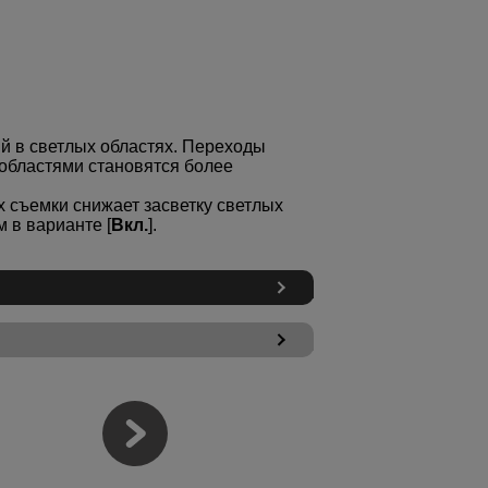
ий в светлых областях. Переходы
 областями становятся более
ях съемки снижает засветку светлых
 в варианте [
Вкл.
].