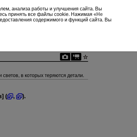
елем, анализа работы и улучшения сайта. Вы
есь принять все файлы cookie. Нажимая «
Не
редоставления содержимого и функций сайта. Вы
светов, в которых теряются детали.
в
] (
,
).