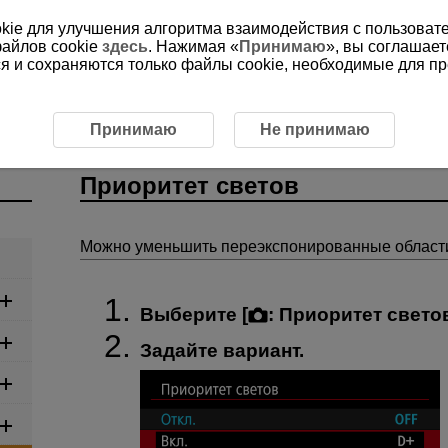
ookie для улучшения алгоритма взаимодействия с пользоват
файлов cookie
здесь
. Нажимая «
Принимаю
», вы соглашает
ся и сохраняются только файлы cookie, необходимые для п
апись видео
Приоритет светов
Принимаю
Не принимаю
Приоритет светов
Можно уменьшить переэкспонированные области 
Выберите [
:
Приоритет свето
Задайте вариант.