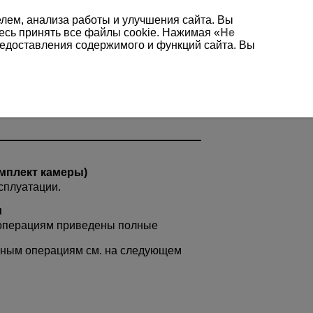
елем, анализа работы и улучшения сайта. Вы
есь принять все файлы cookie. Нажимая «
Не
редоставления содержимого и функций сайта. Вы
омплект камеры)
сплуатации.
м
операциям приведены полные
ным операциям см. на следующем