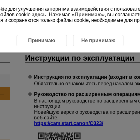
ookie для улучшения алгоритма взаимодействия с пользоват
файлов cookie
здесь
. Нажимая «
Принимаю
», вы соглашает
ся и сохраняются только файлы cookie, необходимые для п
ии по эксплуатации
Принимаю
Не принимаю
Инструкции по эксплуатации
Инструкция по эксплуатации (входит в к
Обязательно ознакомьтесь перед началом эк
Руководство по расширенным операция
В настоящем руководстве по расширенным 
инструкции.
Новейшую версию руководства по расширен
веб-сайте.
https://cam.start.canon/C023/