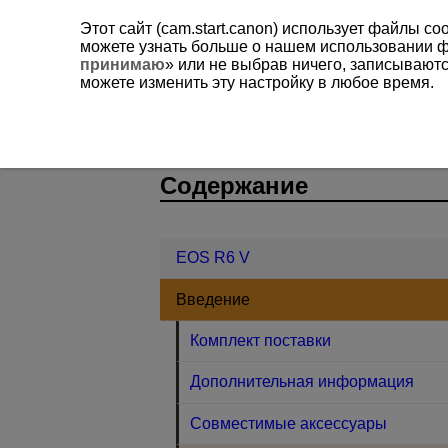
Этот сайт (cam.start.canon) использует файлы c
можете узнать больше о нашем использовании 
принимаю
» или не выбрав ничего, записывают
можете изменить эту настройку в любое время.
EOS R6 V
Введение
Инструкц
D388-006
Содержание
EOS R6 V
Введение
Комплект поставки
Дополнительная информация
Совместимые аксессуары