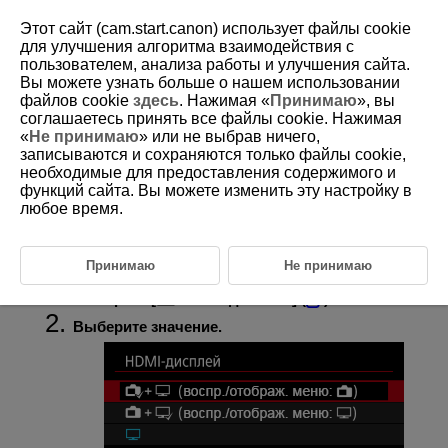
Этот сайт (cam.start.canon) использует файлы cookie
для улучшения алгоритма взаимодействия с
пользователем, анализа работы и улучшения сайта.
Вы можете узнать больше о нашем использовании
D375-113
файлов cookie
здесь
. Нажимая «
Принимаю
», вы
соглашаетесь принять все файлы cookie. Нажимая
Отображение во время
«
Не принимаю
» или не выбрав ничего,
подключения HDMI
записываются и сохраняются только файлы cookie,
необходимые для предоставления содержимого и
функций сайта. Вы можете изменить эту настройку в
Можно указать, как отображаются видеозаписи при записи по
любое время.
интерфейсу HDMI на внешнее устройство. Сам выходной
видеосигнал соответствует настройке [
Парам. видеозап.
].
Настройка по умолчанию — [
].
Принимаю
Не принимаю
Выберите [
:
HDMI-дисплей
] (
).
Выберите значение.