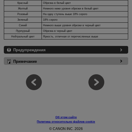
Красный
Обрезка в белый цвет
Желтый
Немного ниже уровня обрезки в белый цвет
Розовый
На одну ступень выше 18% серого
Зеленый
18% серого
Синий
Немного выше уровня обрезки в черный цвет
Пурпурный
Обрезка в черный цвет
Нейтральный цвет
Яркость, отличная от перечисленных выше
Предупреждения
Примечание
Об этом сайте
Политика относительно файлов cookie
© CANON INC. 2026