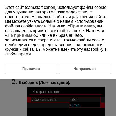
Этот сайт (cam.start.canon) использует файлы cookie
для улучшения алгоритма взаимодействия с
пользователем, анализа работы и улучшения сайта.
Вы можете узнать больше о нашем использовании
D375-103
файлов cookie
здесь
. Нажимая «
Принимаю
», вы
соглашаетесь принять все файлы cookie. Нажимая
Настройки ложных цветов
«
Не принимаю
» или не выбрав ничего,
записываются и сохраняются только файлы cookie,
необходимые для предоставления содержимого и
Отображение ложных цветов
функций сайта. Вы можете изменить эту настройку в
Во время записи видео на экране отображается кодированное
любое время.
цветом изображение с шестью цветами на основе уровня яркости.
Это может помочь настроить экспозицию.
Принимаю
Не принимаю
Выберите [
:
Настр.ложн. цвет.
] (
).
Выберите [
Ложные цвета
].