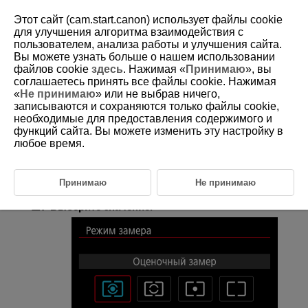
Этот сайт (cam.start.canon) использует файлы cookie
для улучшения алгоритма взаимодействия с
пользователем, анализа работы и улучшения сайта.
Вы можете узнать больше о нашем использовании
D375-071
файлов cookie
здесь
. Нажимая «
Принимаю
», вы
соглашаетесь принять все файлы cookie. Нажимая
Режим замера экспозиции
«
Не принимаю
» или не выбрав ничего,
записываются и сохраняются только файлы cookie,
необходимые для предоставления содержимого и
Предусмотрено четыре способа (режима замера экспозиции) для
измерения яркости объекта. Обычно рекомендуется использование
функций сайта. Вы можете изменить эту настройку в
оценочного замера. В режимах базовой зоны автоматически
любое время.
задается оценочный замер.
Принимаю
Не принимаю
Выберите [
:
Режим замера
] (
).
Выберите значение.