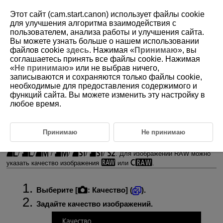
Этот сайт (cam.start.canon) использует файлы cookie
для улучшения алгоритма взаимодействия с
пользователем, анализа работы и улучшения сайта.
Вы можете узнать больше о нашем использовании
D375-059
файлов cookie
здесь
. Нажимая «
Принимаю
», вы
соглашаетесь принять все файлы cookie. Нажимая
Качество фотографий
«
Не принимаю
» или не выбрав ничего,
записываются и сохраняются только файлы cookie,
необходимые для предоставления содержимого и
Изображения RAW
функций сайта. Вы можете изменить эту настройку в
любое время.
Рекомендации по установкам уровня качества изображений
Максимальная длина серии при серийной съемке
Принимаю
Не принимаю
Можно выбрать количество пикселов и качество изображения.
Доступны следующие варианты качества изображений JPEG/HEIF:
/
/
/
/
/
/
. Для изображений RAW можно
указать качество изображения
или
.
Выберите [
:
Качество
] (
).
Задайте качество изображений.