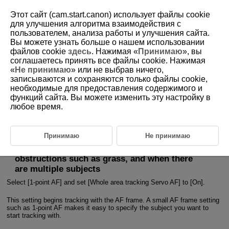
Этот сайт (cam.start.canon) использует файлы cookie
для улучшения алгоритма взаимодействия с
пользователем, анализа работы и улучшения сайта.
5-1-3 Capturing a Single Subject from Among
Вы можете узнать больше о нашем использовании
Moving Subjects (Method C)
файлов cookie
здесь
. Нажимая «
Принимаю
», вы
соглашаетесь принять все файлы cookie. Нажимая
«
Не принимаю
» или не выбрав ничего,
How to use tracking for photographing animals and vehicles, and
записываются и сохраняются только файлы cookie,
whole area tracking off 1-point AF
необходимые для предоставления содержимого и
функций сайта. Вы можете изменить эту настройку в
This section covers how to continue photographing a single subject from
любое время.
among multiple subjects with tracking when shooting animals and
vehicles, and how to lock the AF frame position so that it does not
suddenly switch to another subject.
Принимаю
Не принимаю
Tracking the main subject in scenes with
obstructions such as grass, and when there
are multiple subjects
Select [1-point AF] and set [Whole area tracking Servo AF] to [On].
This setting begins tracking with the AF frame. A small AF frame setting
such as 1-point AF makes it easy to specify the subject you want to
start tracking with.