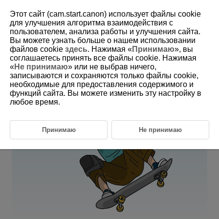
Этот сайт (cam.start.canon) использует файлы cookie
для улучшения алгоритма взаимодействия с
пользователем, анализа работы и улучшения сайта.
6-29 Skateboarding
Вы можете узнать больше о нашем использовании
файлов cookie
здесь
. Нажимая «
Принимаю
», вы
соглашаетесь принять все файлы cookie. Нажимая
This setting is perfect for photographing skateboarding, as subjects
«
Не принимаю
» или не выбрав ничего,
often come out of nowhere, and their face is hidden when changing
записываются и сохраняются только файлы cookie,
positions.
необходимые для предоставления содержимого и
функций сайта. Вы можете изменить эту настройку в
любое время.
Принимаю
Не принимаю