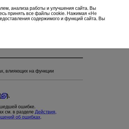
елем, анализа работы и улучшения сайта. Вы
есь принять все файлы cookie. Нажимая «
Не
редоставления содержимого и функций сайта. Вы
х, влияющих на функции
(
).
ошедшей ошибке.
х см. в разделе
Действия,
бщений об ошибках
.