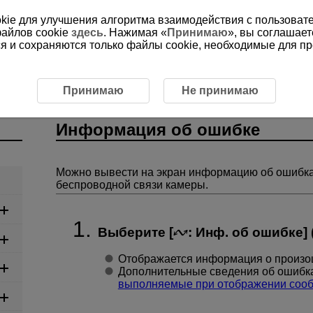
ookie для улучшения алгоритма взаимодействия с пользоват
файлов cookie
здесь
. Нажимая «
Принимаю
», вы соглашает
ся и сохраняются только файлы cookie, необходимые для п
Информация об ошибке
Принимаю
Не принимаю
Информация об ошибке
Можно вывести на экран информацию об ошибка
беспроводной связи камеры.
Выберите [
:
Инф. об ошибке
] 
Отображается информация о произ
Дополнительные сведения об ошибка
выполняемые при отображении соо