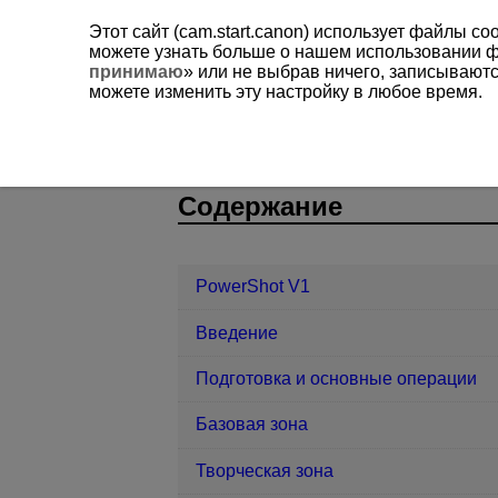
Этот сайт (cam.start.canon) использует файлы c
можете узнать больше о нашем использовании 
принимаю
» или не выбрав ничего, записывают
можете изменить эту настройку в любое время.
PowerShot V1
Функции связи
D292-154
Содержание
PowerShot V1
Введение
Подготовка и основные операции
Базовая зона
Творческая зона