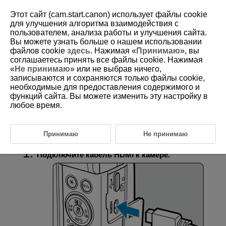
Этот сайт (cam.start.canon) использует файлы cookie
для улучшения алгоритма взаимодействия с
пользователем, анализа работы и улучшения сайта.
Вы можете узнать больше о нашем использовании
D292-116
файлов cookie
здесь
. Нажимая «
Принимаю
», вы
соглашаетесь принять все файлы cookie. Нажимая
Просмотр на экране телевизора
«
Не принимаю
» или не выбрав ничего,
записываются и сохраняются только файлы cookie,
необходимые для предоставления содержимого и
Подключив камеру к телевизору кабелем HDMI (из числа
имеющихся в продаже), можно просматривать снятые фотографии и
функций сайта. Вы можете изменить эту настройку в
видеозаписи на экране телевизора.
любое время.
Если на экране телевизора нет изображения, убедитесь, что в
пункте [
:
ТВ-стандарт
] правильно задано значение [
Для NTSC
]
или [
Для PAL
]
(в зависимости от ТВ-стандарта вашего телевизора).
Принимаю
Не принимаю
Подключите кабель HDMI к камере.