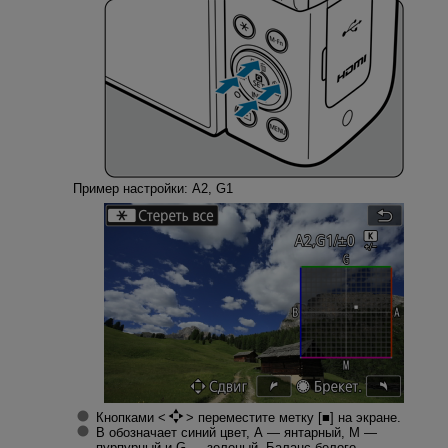
Пример настройки: A2, G1
Кнопками
переместите метку [■] на экране.
B обозначает синий цвет, А — янтарный, М —
пурпурный и G — зеленый. Баланс белого