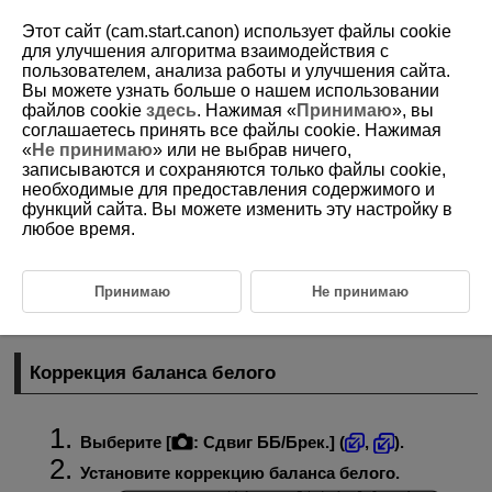
Этот сайт (cam.start.canon) использует файлы cookie
для улучшения алгоритма взаимодействия с
пользователем, анализа работы и улучшения сайта.
Вы можете узнать больше о нашем использовании
D292-070
файлов cookie
здесь
. Нажимая «
Принимаю
», вы
соглашаетесь принять все файлы cookie. Нажимая
Коррекция баланса белого
«
Не принимаю
» или не выбрав ничего,
записываются и сохраняются только файлы cookie,
необходимые для предоставления содержимого и
Коррекция баланса белого
функций сайта. Вы можете изменить эту настройку в
любое время.
Автоматический брекетинг баланса белого
Можно скорректировать установленный баланс белого. Эта
коррекция будет иметь тот же эффект, что и использование
Принимаю
Не принимаю
имеющихся в продаже фильтров преобразования цветовой
температуры или фильтров цветокомпенсации.
Коррекция баланса белого
Выберите [
:
Сдвиг ББ/Брек.
] (
,
).
Установите коррекцию баланса белого.