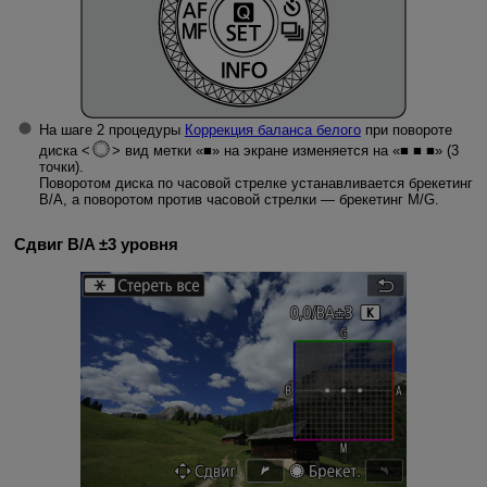
На шаге 2 процедуры
Коррекция баланса белого
при повороте
диска
вид метки «■» на экране изменяется на «■ ■ ■» (3
точки).
Поворотом диска по часовой стрелке устанавливается брекетинг
B/A, а поворотом против часовой стрелки — брекетинг M/G.
Сдвиг B/A ±3 уровня