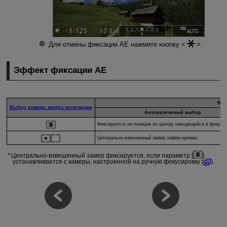
Для отмены фиксации AE нажмите кнопку
.
Эффект фиксации AE
Выб
Выбор режима замера экспозиции
Автоматический выбор
Фиксируется экспозиция по центру находящейся в фокусе 
Центрально-взвешенный замер зафиксирован.
Центрально-взвешенный замер фиксируется, если параметр [
]
устанавливается с камеры, настроенной на ручную фокусировку (
).