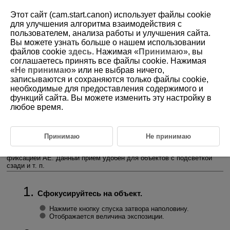
Этот сайт (cam.start.canon) использует файлы cookie
для улучшения алгоритма взаимодействия с
пользователем, анализа работы и улучшения сайта.
Вы можете узнать больше о нашем использовании
D292-055
файлов cookie
здесь
. Нажимая «
Принимаю
», вы
соглашаетесь принять все файлы cookie. Нажимая
Фиксация экспозиции (Фиксация
«
Не принимаю
» или не выбрав ничего,
AE)
записываются и сохраняются только файлы cookie,
необходимые для предоставления содержимого и
функций сайта. Вы можете изменить эту настройку в
Эффект фиксации AE
любое время.
Фиксацию экспозиции можно использовать, если требуется
раздельно устанавливать фокусировку и экспозицию или если
требуется снять несколько кадров с одинаковой установкой
Принимаю
Не принимаю
экспозиции. Для фиксации AE нажмите кнопку
, затем
измените композицию кадра и произведите съемку. Это называется
фиксацией AE. Данный прием удобен для объектов с подсветкой
сзади и т. п.
Сфокусируйтесь на объект.
Нажмите кнопку спуска затвора наполовину.
Отображается величина экспозиции.