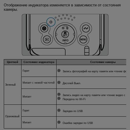
Отображение индикатора изменяется в зависимости от состояния
камеры.
Цветной
Состояние индикатора
Состояние камеры
Горит
Запись фотографий на карту памяти или чтение фото
Мигает с низкой частотой
Дисплей Выкл.
Зеленый
Запись видео на карту памяти или чтение видео с ка
Мигает
Передача по Wi-Fi
Горит
Зарядка по USB
Оранжевый
Мигает
Ошибка зарядки по USB