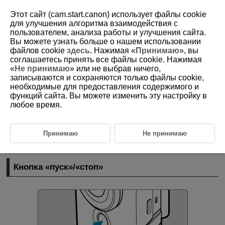
Этот сайт (cam.start.canon) использует файлы cookie
для улучшения алгоритма взаимодействия с
пользователем, анализа работы и улучшения сайта.
Вы можете узнать больше о нашем использовании
D250-017
файлов cookie
здесь
. Нажимая «
Принимаю
», вы
соглашаетесь принять все файлы cookie. Нажимая
Основные операции
«
Не принимаю
» или не выбрав ничего,
записываются и сохраняются только файлы cookie,
необходимые для предоставления содержимого и
Кнопка «пуск»/«стоп»
функций сайта. Вы можете изменить эту настройку в
любое время.
/
Кнопка «вниз»/«сведения»
Кнопка связи/совместного доступа
Принимаю
Не принимаю
Отображение индикатора
Кнопка «пуск»/«стоп»