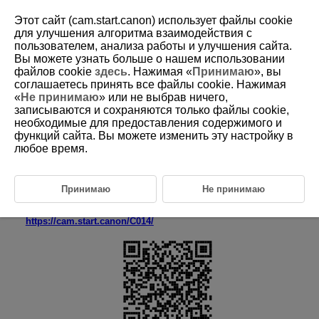
Этот сайт (cam.start.canon) использует файлы cookie
для улучшения алгоритма взаимодействия с
пользователем, анализа работы и улучшения сайта.
Вы можете узнать больше о нашем использовании
D250-004
файлов cookie
здесь
. Нажимая «
Принимаю
», вы
соглашаетесь принять все файлы cookie. Нажимая
Инструкции по эксплуатации
«
Не принимаю
» или не выбрав ничего,
записываются и сохраняются только файлы cookie,
необходимые для предоставления содержимого и
Инструкция по эксплуатации (входит в комплект поставки
камеры)
функций сайта. Вы можете изменить эту настройку в
Приводятся базовые инструкции по эксплуатации камеры.
любое время.
Руководство по расширенным операциям
В настоящем руководстве по расширенным операциям
Принимаю
Не принимаю
приведены полные инструкции.
Новейшую версию руководства по расширенным операциям см.
на следующем веб-сайте.
https://cam.start.canon/C014/