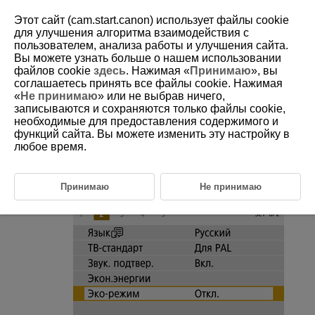
Этот сайт (cam.start.canon) использует файлы cookie
для улучшения алгоритма взаимодействия с
пользователем, анализа работы и улучшения сайта.
Вы можете узнать больше о нашем использовании
D101-180
файлов cookie
здесь
. Нажимая «
Принимаю
», вы
соглашаетесь принять все файлы cookie. Нажимая
Эко-режим
«
Не принимаю
» или не выбрав ничего,
записываются и сохраняются только файлы cookie,
необходимые для предоставления содержимого и
Позволяет экономить энергию аккумулятора в режиме съемки.
Когда камера не используется, для экономии энергии аккумулятора
функций сайта. Вы можете изменить эту настройку в
экран темнеет.
любое время.
Выберите пункт [
:
Эко-режим
].
Принимаю
Не принимаю