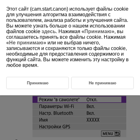
Этот сайт (cam.start.canon) использует файлы cookie
для улучшения алгоритма взаимодействия с
пользователем, анализа работы и улучшения сайта.
Вы можете узнать больше о нашем использовании
D101-154
файлов cookie
здесь
. Нажимая «
Принимаю
», вы
соглашаетесь принять все файлы cookie. Нажимая
Режим «В самолете»
«
Не принимаю
» или не выбрав ничего,
записываются и сохраняются только файлы cookie,
необходимые для предоставления содержимого и
Функции
Wi-Fi
и Bluetooth можно временно отключить.
функций сайта. Вы можете изменить эту настройку в
любое время.
Выберите пункт [
:
Режим "в самолете"
].
Принимаю
Не принимаю