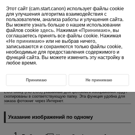
Этот сайт (cam.start.canon) использует файлы cookie
для улучшения алгоритма взаимодействия с
пользователем, анализа работы и улучшения сайта.
Вы можете узнать больше о нашем использовании
D101-128
файлов cookie
здесь
. Нажимая «
Принимаю
», вы
соглашаетесь принять все файлы cookie. Нажимая
Настройка фотокниги
«
Не принимаю
» или не выбрав ничего,
записываются и сохраняются только файлы cookie,
необходимые для предоставления содержимого и
Указание изображений по одному
функций сайта. Вы можете изменить эту настройку в
любое время.
Указание диапазона изображений для фотокниги
Указание всех изображений в папке или на карте памяти
Принимаю
Не принимаю
Можно указать до 998 изображений для печати фотокниги. При
использовании для импорта изображений в компьютер программы
EOS Utility (ПО EOS) указанные для фотокниги изображения будут
скопированы в соответствующую папку. Эта функция удобна для
заказа фотокниг через Интернет.
Указание изображений по одному