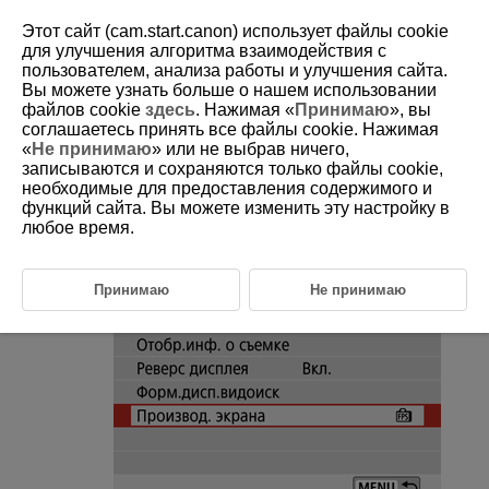
Этот сайт (cam.start.canon) использует файлы cookie
для улучшения алгоритма взаимодействия с
пользователем, анализа работы и улучшения сайта.
Вы можете узнать больше о нашем использовании
D101-092
файлов cookie
здесь
. Нажимая «
Принимаю
», вы
соглашаетесь принять все файлы cookie. Нажимая
Режимы работы экрана
«
Не принимаю
» или не выбрав ничего,
записываются и сохраняются только файлы cookie,
необходимые для предоставления содержимого и
Можно выбрать параметр производительности, имеющий приоритет
для экрана съемки фотографий
функций сайта. Вы можете изменить эту настройку в
любое время.
Выберите [
:
Производ. экрана
].
Принимаю
Не принимаю