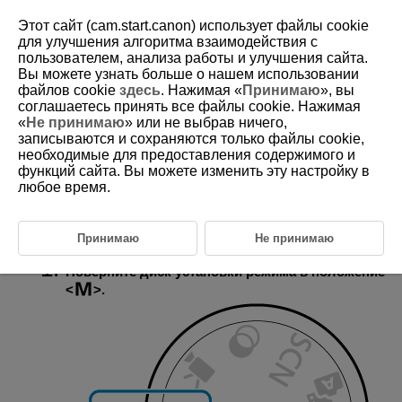
Этот сайт (cam.start.canon) использует файлы cookie
для улучшения алгоритма взаимодействия с
пользователем, анализа работы и улучшения сайта.
Вы можете узнать больше о нашем использовании
D101-046
файлов cookie
здесь
. Нажимая «
Принимаю
», вы
соглашаетесь принять все файлы cookie. Нажимая
Длительные ручные выдержки
«
Не принимаю
» или не выбрав ничего,
записываются и сохраняются только файлы cookie,
необходимые для предоставления содержимого и
В этом режиме затвор остается открытым все время, пока кнопка
спуска затвора удерживается полностью нажатой, и закрывается
функций сайта. Вы можете изменить эту настройку в
при отпускании кнопки спуска затвора. Ручные длительные
любое время.
выдержки рекомендуется использовать при ночных съемках,
съемке фейерверков, астрономической фотосъемке и съемке
других объектов, для которых требуется длительная выдержка.
Принимаю
Не принимаю
Поверните диск установки режима в положение
.