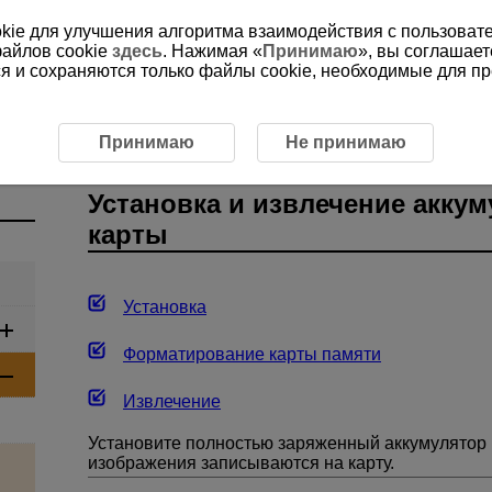
ookie для улучшения алгоритма взаимодействия с пользоват
файлов cookie
здесь
. Нажимая «
Принимаю
», вы соглашает
ся и сохраняются только файлы cookie, необходимые для п
новные операции
Установка и извлечение аккумулятора 
Принимаю
Не принимаю
Установка и извлечение аккум
карты
Установка
Форматирование карты памяти
Извлечение
Установите полностью заряженный аккумулятор
изображения записываются на карту.