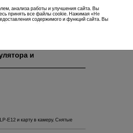
елем, анализа работы и улучшения сайта. Вы
есь принять все файлы cookie. Нажимая «
Не
редоставления содержимого и функций сайта. Вы
и карты
улятора и
LP-E12
и карту в камеру. Снятые