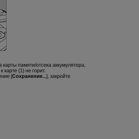
 карты памяти/отсека аккумулятора,
 карте (1) не горит.
ние [
Сохранение...
], закройте