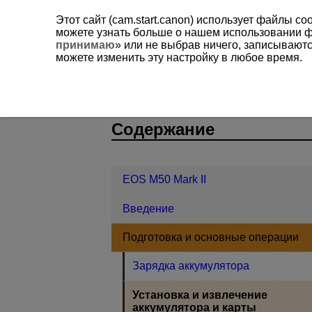
Этот сайт (cam.start.canon) использует файлы c
можете узнать больше о нашем использовании 
принимаю
» или не выбрав ничего, записывают
можете изменить эту настройку в любое время.
EOS M50 Mark II
Подготовка и ос
D101-014
Содержание
EOS M50 Mark II
Введение
Подготовка и основные операции
Зарядка аккумулятора
Установка и извлечение
аккумулятора и карты