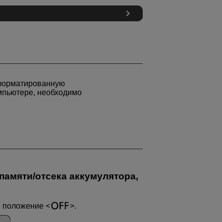
тформатированную
омпьютере, необходимо
памяти/отсека аккумулятора,
в положение
.