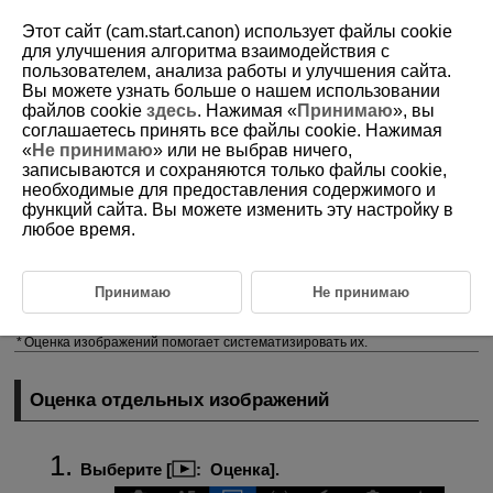
Этот сайт (cam.start.canon) использует файлы cookie
для улучшения алгоритма взаимодействия с
пользователем, анализа работы и улучшения сайта.
Вы можете узнать больше о нашем использовании
D185-147
файлов cookie
здесь
. Нажимая «
Принимаю
», вы
соглашаетесь принять все файлы cookie. Нажимая
Оценка изображений
«
Не принимаю
» или не выбрав ничего,
записываются и сохраняются только файлы cookie,
необходимые для предоставления содержимого и
Оценка отдельных изображений
функций сайта. Вы можете изменить эту настройку в
любое время.
Задание оценки путем указания диапазона
Оценка всех изображений в папке или на карте памяти
Принимаю
Не принимаю
Изображения можно оценивать по шкале от 1 до 5 (
/
/
/
/
). Эта функция называется оценкой.
Оценка изображений помогает систематизировать их.
Оценка отдельных изображений
Выберите [
:
Оценка
].