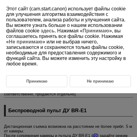
Этот сайт (cam.start.canon) использует файлы cookie
для улучшения алгоритма взаимодействия с
пользователем, анализа работы и улучшения сайта.
Вы можете узнать больше о нашем использовании
D185-132
файлов cookie
здесь
. Нажимая «
Принимаю
», вы
соглашаетесь принять все файлы cookie. Нажимая
Съемка с дистанционным
«
Не принимаю
» или не выбрав ничего,
управлением
записываются и сохраняются только файлы cookie,
необходимые для предоставления содержимого и
функций сайта. Вы можете изменить эту настройку в
Беспроводной пульт ДУ
BR-E1
любое время.
Пульт ДУ
RS-60E3
Дистанционная съемка поддерживается с помощью беспроводного
Принимаю
Не принимаю
пульта ДУ
BR-E1
или дистанционного переключателя
RS-60E3
(с
подключением по Bluetooth и проводным подключением,
соответственно; продаются отдельно).
Беспроводной пульт ДУ
BR-E1
Дистанционная съемка возможна на расстоянии не более прибл. 5 м
от камеры.
После сопряжения камеры и пульта ДУ
BR-E1
(
) задайте режим