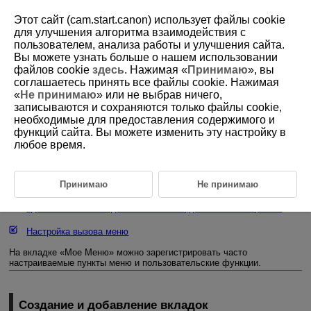
Этот сайт (cam.start.canon) использует файлы cookie
для улучшения алгоритма взаимодействия с
пользователем, анализа работы и улучшения сайта.
Вы можете узнать больше о нашем использовании
D180-237
файлов cookie
здесь
. Нажимая «
Принимаю
», вы
соглашаетесь принять все файлы cookie. Нажимая
Регистрация параметров в «Мое
«
Не принимаю
» или не выбрав ничего,
Меню»
записываются и сохраняются только файлы cookie,
необходимые для предоставления содержимого и
функций сайта. Вы можете изменить эту настройку в
Создание и добавление вкладок «Мое меню»
любое время.
Регистрация пунктов меню на вкладках «Мое меню»
Настройки вкладки МОE МЕНЮ
Принимаю
Не принимаю
Удаление всех вкладок «Мое меню»/удаление всех пунктов
Настройка вызова меню
На вкладке «Мое Меню» можно зарегистрировать часто
настраиваемые пункты меню и пользовательские функции.
Создание и добавление вкладок