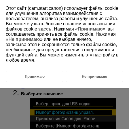
Этот сайт (cam.start.canon) использует файлы cookie
для улучшения алгоритма взаимодействия с
пользователем, анализа работы и улучшения сайта.
Вы можете узнать больше о нашем использовании
D180-227
файлов cookie
здесь
. Нажимая «
Принимаю
», вы
соглашаетесь принять все файлы cookie. Нажимая
Выбор приложения для
«
Не принимаю
» или не выбрав ничего,
подключений USB
записываются и сохраняются только файлы cookie,
необходимые для предоставления содержимого и
функций сайта. Вы можете изменить эту настройку в
Подключив камеру к смартфону или компьютеру с помощью
любое время.
интерфейсного кабеля, можно передавать изображения или
импортировать изображения на смартфон или компьютер.
Принимаю
Не принимаю
Выберите [
:
Выбер. прил. для USB-подкл.
] (
).
Выберите значение.