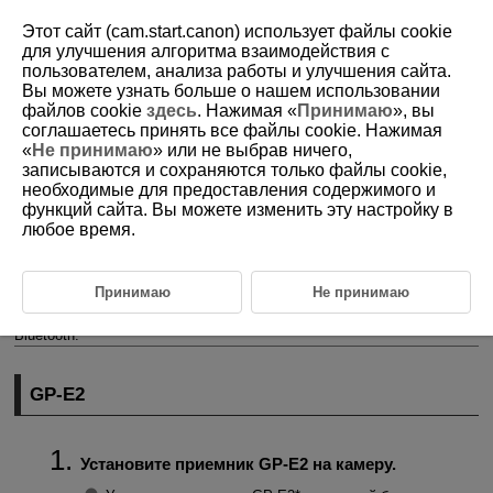
Этот сайт (cam.start.canon) использует файлы cookie
для улучшения алгоритма взаимодействия с
пользователем, анализа работы и улучшения сайта.
Вы можете узнать больше о нашем использовании
D180-187
файлов cookie
здесь
. Нажимая «
Принимаю
», вы
соглашаетесь принять все файлы cookie. Нажимая
Настройки устройства GPS
«
Не принимаю
» или не выбрав ничего,
записываются и сохраняются только файлы cookie,
необходимые для предоставления содержимого и
GP-E2
функций сайта. Вы можете изменить эту настройку в
любое время.
Смартфон
Индикация подключения GPS
Принимаю
Не принимаю
Геопривязку изображений можно выполнять с помощью GPS-
ресивера
GP-E2
(продается отдельно) или смартфона с поддержкой
Bluetooth.
GP-E2
Установите приемник
GP-E2
на камеру.