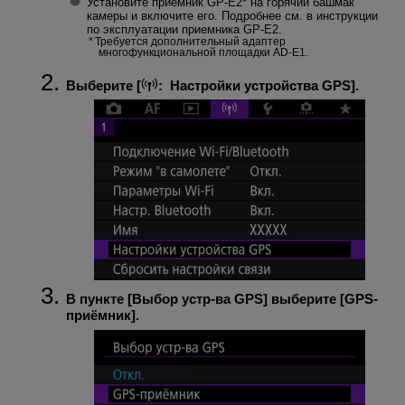
Установите приемник
GP-E2
* на горячий башмак
камеры и включите его. Подробнее см. в инструкции
по эксплуатации приемника
GP-E2
.
Требуется дополнительный адаптер
многофункциональной площадки AD-E1.
Выберите [
:
Настройки устройства GPS
].
В пункте [
Выбор устр-ва GPS
] выберите [
GPS-
приёмник
].