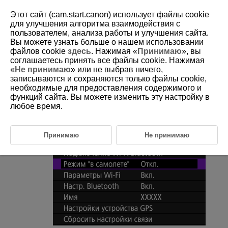
Этот сайт (cam.start.canon) использует файлы cookie
для улучшения алгоритма взаимодействия с
пользователем, анализа работы и улучшения сайта.
Вы можете узнать больше о нашем использовании
D180-183
файлов cookie
здесь
. Нажимая «
Принимаю
», вы
соглашаетесь принять все файлы cookie. Нажимая
Режим «В самолете»
«
Не принимаю
» или не выбрав ничего,
записываются и сохраняются только файлы cookie,
необходимые для предоставления содержимого и
Функции
Wi-Fi
и Bluetooth можно временно отключить.
функций сайта. Вы можете изменить эту настройку в
любое время.
Выберите пункт [
:
Режим "в самолете"
].
Принимаю
Не принимаю