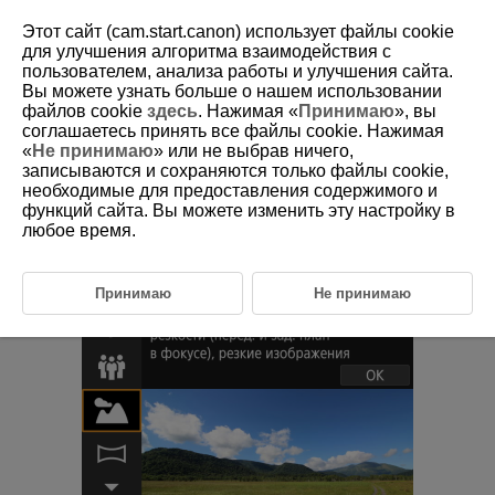
Этот сайт (cam.start.canon) использует файлы cookie
для улучшения алгоритма взаимодействия с
пользователем, анализа работы и улучшения сайта.
Вы можете узнать больше о нашем использовании
D180-032
файлов cookie
здесь
. Нажимая «
Принимаю
», вы
соглашаетесь принять все файлы cookie. Нажимая
Режим «Пейзаж»
«
Не принимаю
» или не выбрав ничего,
записываются и сохраняются только файлы cookie,
необходимые для предоставления содержимого и
Используйте режим [
] (
Пейзаж
) для съемки просторных пейзажей
функций сайта. Вы можете изменить эту настройку в
для обеспечения фокусировки как на близкие, так и на удаленные
объекты. Обеспечивает яркие синие и зеленые цвета, а также
любое время.
резкие и четкие изображения.
Принимаю
Не принимаю