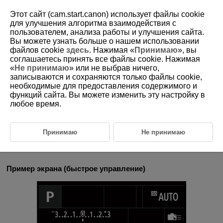
Этот сайт (cam.start.canon) использует файлы cookie
для улучшения алгоритма взаимодействия с
пользователем, анализа работы и улучшения сайта.
Вы можете узнать больше о нашем использовании
D180-026
файлов cookie
здесь
. Нажимая «
Принимаю
», вы
соглашаетесь принять все файлы cookie. Нажимая
Использование сенсорного
«
Не принимаю
» или не выбрав ничего,
экрана
записываются и сохраняются только файлы cookie,
необходимые для предоставления содержимого и
функций сайта. Вы можете изменить эту настройку в
Касание
любое время.
Перетаскивание
Принимаю
Не принимаю
Касание
Пример экрана (быстрое управление)