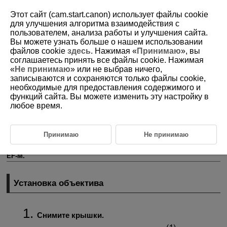
Этот сайт (cam.start.canon) использует файлы cookie
для улучшения алгоритма взаимодействия с
пользователем, анализа работы и улучшения сайта.
Вы можете узнать больше о нашем использовании
D180-020
файлов cookie
здесь
. Нажимая «
Принимаю
», вы
соглашаетесь принять все файлы cookie. Нажимая
Установка и снятие объективов
«
Не принимаю
» или не выбрав ничего,
EF/
EF-S
записываются и сохраняются только файлы cookie,
необходимые для предоставления содержимого и
функций сайта. Вы можете изменить эту настройку в
Установка объектива
любое время.
Снятие объектива
Для использования любых объективов EF и
EF-S
требуется
Принимаю
Не принимаю
установить дополнительно приобретаемый адаптер для крепления
EF-EOS R
.
Камера не может использоваться с объективами
EF-M
.
Установка объектива
Снимите крышки.