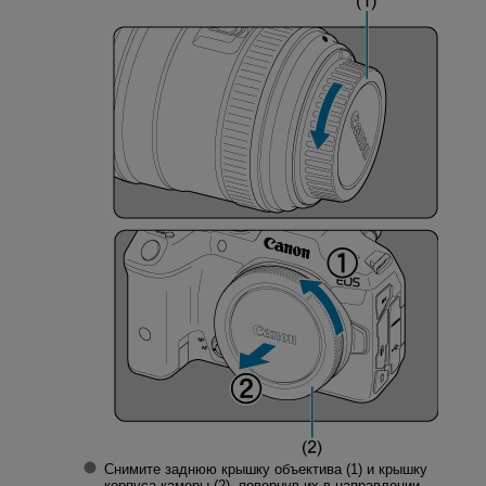
Снимите заднюю крышку объектива (1) и крышку
корпуса камеры (2), повернув их в направлении