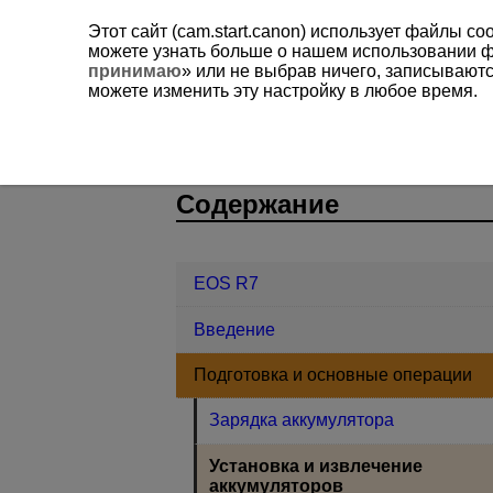
Этот сайт (cam.start.canon) использует файлы c
можете узнать больше о нашем использовании 
принимаю
» или не выбрав ничего, записывают
можете изменить эту настройку в любое время.
EOS R7
Подготовка и основные 
D180-015
Содержание
EOS R7
Введение
Подготовка и основные операции
Зарядка аккумулятора
Установка и извлечение
аккумуляторов