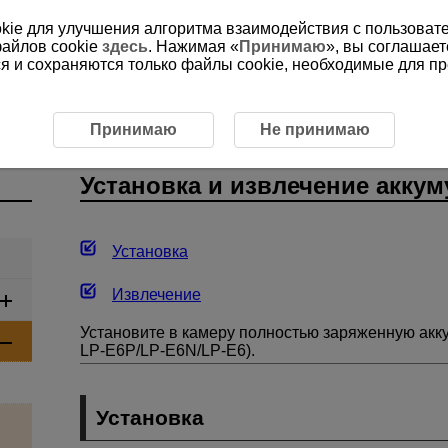
ookie для улучшения алгоритма взаимодействия с пользоват
файлов cookie
здесь
. Нажимая «
Принимаю
», вы соглашает
ся и сохраняются только файлы cookie, необходимые для п
операции
Установка и извлечение аккумуляторов
Принимаю
Не принимаю
Установка и извлечение акку
Установка
Извлечение
Установите в камеру полностью заряженную ак
LP-E6P
/
LP-E6N
/
LP-E6
).
Установка