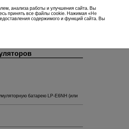
елем, анализа работы и улучшения сайта. Вы
есь принять все файлы cookie. Нажимая «
Не
редоставления содержимого и функций сайта. Вы
муляторов
кумуляторную батарею
LP-E6NH
(или