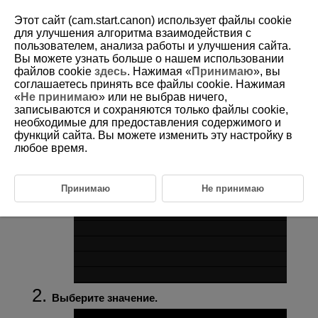
Этот сайт (cam.start.canon) использует файлы cookie
для улучшения алгоритма взаимодействия с
пользователем, анализа работы и улучшения сайта.
Вы можете узнать больше о нашем использовании
D095-071
файлов cookie
здесь
. Нажимая «
Принимаю
», вы
соглашаетесь принять все файлы cookie. Нажимая
Формат дисплея видоискателя
«
Не принимаю
» или не выбрав ничего,
записываются и сохраняются только файлы cookie,
необходимые для предоставления содержимого и
Выберите [
:
Форм.дисп.видоиск
].
функций сайта. Вы можете изменить эту настройку в
любое время.
Принимаю
Не принимаю
Выберите значение.