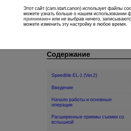
Этот сайт (cam.start.canon) использует файлы c
можете узнать больше о нашем использовании 
принимаю
» или не выбрав ничего, записывают
можете изменить эту настройку в любое время.
Speedlite EL-1 (Ver.2)
Пользовател
D393-052
Содержание
Speedlite EL-1 (Ver.2)
Введение
Начало работы и основные
операции
Расширенные приемы съемки со
вспышкой