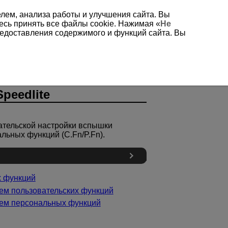
елем, анализа работы и улучшения сайта. Вы
есь принять все файлы cookie. Нажимая «
Не
редоставления содержимого и функций сайта. Вы
peedlite
ательской настройки вспышки
льных функций (C.Fn/P.Fn).
х функций
ем пользовательских функций
ием персональных функций