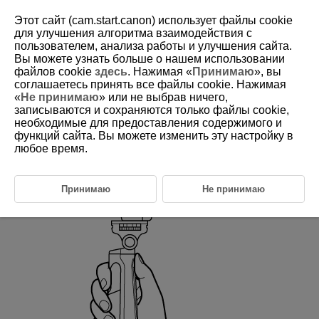
Этот сайт (cam.start.canon) использует файлы cookie
для улучшения алгоритма взаимодействия с
пользователем, анализа работы и улучшения сайта.
Вы можете узнать больше о нашем использовании
D412-011
файлов cookie
здесь
. Нажимая «
Принимаю
», вы
соглашаетесь принять все файлы cookie. Нажимая
Удержание штатива-ручки для
«
Не принимаю
» или не выбрав ничего,
съемки
записываются и сохраняются только файлы cookie,
необходимые для предоставления содержимого и
функций сайта. Вы можете изменить эту настройку в
Удерживайте штатив-ручку, как показано на рисунке. Управлять
любое время.
камерой можно нажатием кнопки пульта ДУ.
Принимаю
Не принимаю