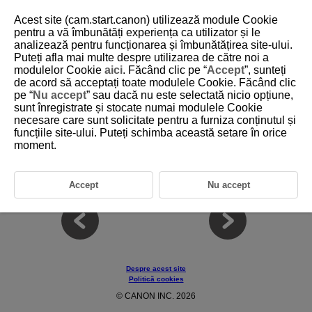
Acest site (cam.start.canon) utilizează module Cookie
pentru a vă îmbunătăți experiența ca utilizator și le
analizează pentru funcționarea și îmbunătățirea site-ului.
Puteți afla mai multe despre utilizarea de către noi a
D388-231
modulelor Cookie
aici
. Făcând clic pe “
Accept
”, sunteți
de acord să acceptați toate modulele Cookie. Făcând clic
Personalizare comenzi
pe “
Nu accept
” sau dacă nu este selectată nicio opțiune,
sunt înregistrate și stocate numai modulele Cookie
necesare care sunt solicitate pentru a furniza conținutul și
Puteţi atribui funcţii utilizate des butoanelor aparatului sau rotiţelor de
selectare, în funcţie de preferinţele dumneavoastră pentru operare facilă.
funcțiile site-ului. Puteți schimba această setare în orice
moment.
Filă meniuri: Personalizare comenzi
Detalii Personalizare comenzi
Accept
Nu accept
Despre acest site
Politică cookies
© CANON INC. 2026