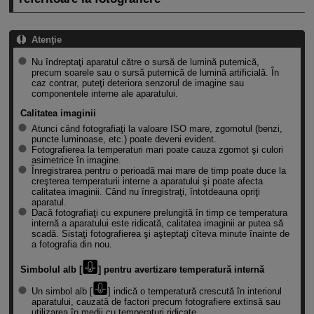
Atenţie
Nu îndreptaţi aparatul către o sursă de lumină puternică,
precum soarele sau o sursă puternică de lumină artificială. În
caz contrar, puteţi deteriora senzorul de imagine sau
componentele interne ale aparatului.
Calitatea imaginii
Atunci când fotografiaţi la valoare ISO mare, zgomotul (benzi,
puncte luminoase, etc.) poate deveni evident.
Fotografierea la temperaturi mari poate cauza zgomot şi culori
asimetrice în imagine.
Înregistrarea pentru o perioadă mai mare de timp poate duce la
creşterea temperaturii interne a aparatului şi poate afecta
calitatea imaginii. Când nu înregistraţi, întotdeauna opriţi
aparatul.
Dacă fotografiaţi cu expunere prelungită în timp ce temperatura
internă a aparatului este ridicată, calitatea imaginii ar putea să
scadă. Sistaţi fotografierea şi aşteptaţi cîteva minute înainte de
a fotografia din nou.
Simbolul alb [
] pentru avertizare temperatură internă
Un simbol alb [
] indică o temperatură crescută în interiorul
aparatului, cauzată de factori precum fotografiere extinsă sau
utilizarea în medii cu temperaturi ridicate.