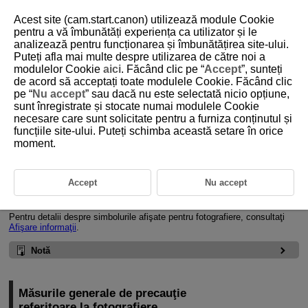
Acest site (cam.start.canon) utilizează module Cookie
pentru a vă îmbunătăți experiența ca utilizator și le
analizează pentru funcționarea și îmbunătățirea site-ului.
Puteți afla mai multe despre utilizarea de către noi a
D388-126
modulelor Cookie
aici
. Făcând clic pe “
Accept
”, sunteți
de acord să acceptați toate modulele Cookie. Făcând clic
Fotografiere generală
pe “
Nu accept
” sau dacă nu este selectată nicio opțiune,
sunt înregistrate și stocate numai modulele Cookie
necesare care sunt solicitate pentru a furniza conținutul și
Afişare informaţii la Fotografiere
funcțiile site-ului. Puteți schimba această setare în orice
moment.
Măsurile generale de precauţie referitoare la fotografiere
Afişare informaţii la Fotografiere
Accept
Nu accept
Pentru detalii despre simbolurile afişate pentru fotografiere, consultaţi
Afişare informaţii
.
Notă
Măsurile generale de precauţie
referitoare la fotografiere