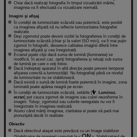
Chiar dacă realizaţi fotografia în timpul vizualizării mărite,
imaginea va fi efectuată cu vizualizare normală.
Imagini şi afişaj
În condiţii de luminozitate scăzută sau puternică, este posibil
ca imaginea afişată să nu reflecte luminozitatea fotografiei
realizate.
Deşi zgomotul poate deveni vizibil la fotografierea în condiţii de
luminozitate scăzută (chiar şi la valori ISO mici), va fi mai puţin
zgomot în fotografii, deoarece calitatea imaginii diferă între
imaginea afişată şi cea înregistrată.
Ecranul poate clipi dacă sursa de lumină (iluminarea) se
modifică. În acest caz, opriţi fotografierea şi reluaţi sub sursa
de lumină pe care o veţi folosi.
Dacă îndreptaţi aparatul în altă direcţie poate preveni temporar
afişarea corectă a luminozităţii. Nu fotografiaţi până ce nivelul
de luminozitate nu se stabilizează.
Dacă există o sursă de lumină foarte puternică în imagine, zona
luminată poate apărea neagră pe ecran.
În condiţii de luminozitate scăzută, setările [
:
Luminoz.
ecran
] pot cauza zgomot de imagine sau culori neuniforme în
imagini. Totuşi, zgomotul sau culorile neregulate nu vor fi
înregistrate în imaginea realizată.
Atunci când măriţi imaginea, claritatea ei poate să pară mai
pronunţată decât în realitate.
Obiectiv
Dacă obiectivul ataşat este prevăzut cu un Image stabilizer
(Stabilizator de imagine) comutaţi la
, Stabilizatorul de