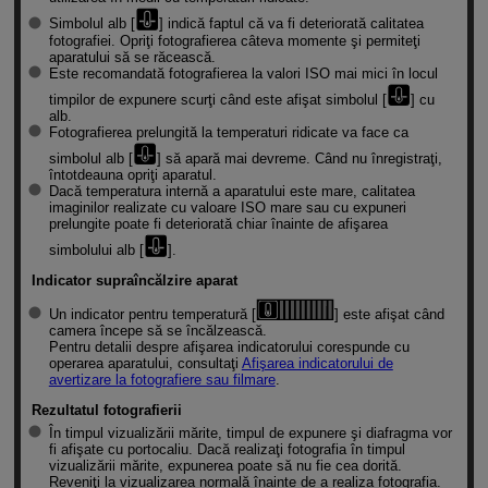
Simbolul alb [
] indică faptul că va fi deteriorată calitatea
fotografiei. Opriţi fotografierea câteva momente şi permiteţi
aparatului să se răcească.
Este recomandată fotografierea la valori ISO mai mici în locul
timpilor de expunere scurţi când este afişat simbolul [
] cu
alb.
Fotografierea prelungită la temperaturi ridicate va face ca
simbolul alb [
] să apară mai devreme. Când nu înregistraţi,
întotdeauna opriţi aparatul.
Dacă temperatura internă a aparatului este mare, calitatea
imaginilor realizate cu valoare ISO mare sau cu expuneri
prelungite poate fi deteriorată chiar înainte de afişarea
simbolului alb [
].
Indicator supraîncălzire aparat
Un indicator pentru temperatură [
] este afişat când
camera începe să se încălzească.
Pentru detalii despre afişarea indicatorului corespunde cu
operarea aparatului, consultaţi
Afişarea indicatorului de
avertizare la fotografiere sau filmare
.
Rezultatul fotografierii
În timpul vizualizării mărite, timpul de expunere şi diafragma vor
fi afişate cu portocaliu. Dacă realizaţi fotografia în timpul
vizualizării mărite, expunerea poate să nu fie cea dorită.
Reveniţi la vizualizarea normală înainte de a realiza fotografia.