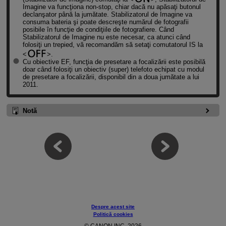
Imagine va funcţiona non-stop, chiar dacă nu apăsaţi butonul
declanşator până la jumătate. Stabilizatorul de Imagine va
consuma bateria şi poate descreşte numărul de fotografii
posibile în funcţie de condiţiile de fotografiere. Când
Stabilizatorul de Imagine nu este necesar, ca atunci când
folosiţi un trepied, vă recomandăm să setaţi comutatorul IS la
.
Cu obiective EF, funcţia de presetare a focalizării este posibilă
doar când folosiţi un obiectiv (super) telefoto echipat cu modul
de presetare a focalizării, disponibil din a doua jumătate a lui
2011.
Notă
Despre acest site
Politică cookies
© CANON INC. 2026