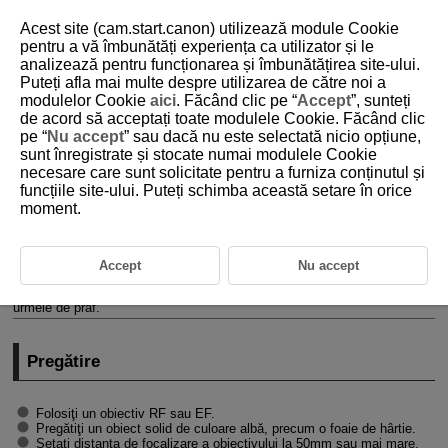
Acest site (cam.start.canon) utilizează module Cookie
pentru a vă îmbunătăți experiența ca utilizator și le
analizează pentru funcționarea și îmbunătățirea site-ului.
Puteți afla mai multe despre utilizarea de către noi a
D388-090
modulelor Cookie
aici
. Făcând clic pe “
Accept
”, sunteți
de acord să acceptați toate modulele Cookie. Făcând clic
Recepţionare Date îndepărt.
pe “
Nu accept
” sau dacă nu este selectată nicio opțiune,
prafului
sunt înregistrate și stocate numai modulele Cookie
necesare care sunt solicitate pentru a furniza conținutul și
funcțiile site-ului. Puteți schimba această setare în orice
Pregătire
moment.
Adăugare Date îndepărt. prafului
Datele îndepărt. prafului folosite pentru a şterge petele de praf pot fi
Accept
Nu accept
adăugate imaginilor. Funcţia Date îndepărt. prafului este folosită de
Digital Photo Professional (software EOS) pentru a şterge automat
urmele de praf.
Pregătire
Folosiţi un obiectiv RF sau EF.
Pregătiţi un obiect solid de culoare albă, precum o foaie de hârtie.
Setaţi distanţa de focalizare a obiectivului la 50mm sau mai mare.