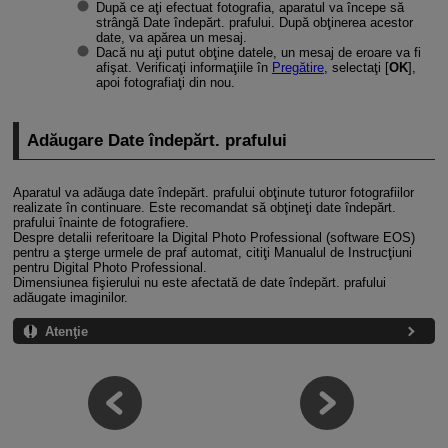
După ce aţi efectuat fotografia, aparatul va începe să
strângă Date îndepărt. prafului. După obţinerea acestor
date, va apărea un mesaj.
Dacă nu aţi putut obţine datele, un mesaj de eroare va fi
afişat. Verificaţi informaţiile în
Pregătire
, selectaţi [
OK
],
apoi fotografiaţi din nou.
Adăugare Date îndepărt. prafului
Aparatul va adăuga date îndepărt. prafului obţinute tuturor fotografiilor
realizate în continuare. Este recomandat să obţineţi date îndepărt.
prafului înainte de fotografiere.
Despre detalii referitoare la Digital Photo Professional (software EOS)
pentru a şterge urmele de praf automat, citiţi Manualul de Instrucţiuni
pentru Digital Photo Professional.
Dimensiunea fişierului nu este afectată de date îndepărt. prafului
adăugate imaginilor.
Atenţie