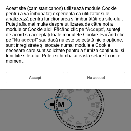
Acest site (cam.start.canon) utilizează module Cookie
pentru a vă îmbunătăți experiența ca utilizator și le
analizează pentru funcționarea și îmbunătățirea site-ului.
Puteți afla mai multe despre utilizarea de către noi a
D388-039
modulelor Cookie
aici
. Făcând clic pe “
Accept
”, sunteți
de acord să acceptați toate modulele Cookie. Făcând clic
Film expunere manuală
pe “
Nu accept
” sau dacă nu este selectată nicio opțiune,
sunt înregistrate și stocate numai modulele Cookie
necesare care sunt solicitate pentru a furniza conținutul și
Puteţi seta timpul de expunere, diafragma şi valoarea ISO dorite pentru
filme.
funcțiile site-ului. Puteți schimba această setare în orice
moment.
Selectaţi modul de înregistrare la [
].
Accept
Nu accept