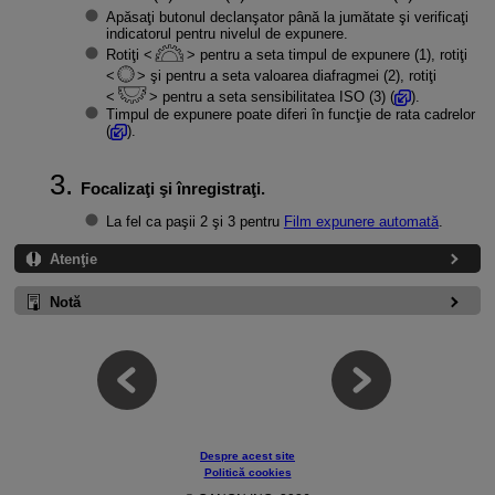
Apăsaţi butonul declanşator până la jumătate şi verificaţi
indicatorul pentru nivelul de expunere.
Rotiţi
pentru a seta timpul de expunere (1), rotiţi
şi pentru a seta valoarea diafragmei (2), rotiţi
pentru a seta sensibilitatea ISO (3) (
).
Timpul de expunere poate diferi în funcţie de rata cadrelor
(
).
Focalizaţi şi înregistraţi.
La fel ca paşii 2 şi 3 pentru
Film expunere automată
.
Atenţie
Notă
Despre acest site
Politică cookies