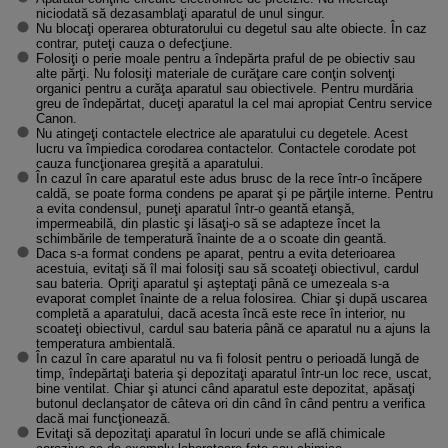
niciodată să dezasamblaţi aparatul de unul singur.
Nu blocaţi operarea obturatorului cu degetul sau alte obiecte. În caz
contrar, puteţi cauza o defecţiune.
Folosiţi o perie moale pentru a îndepărta praful de pe obiectiv sau
alte părţi. Nu folosiţi materiale de curăţare care conţin solvenţi
organici pentru a curăţa aparatul sau obiectivele. Pentru murdăria
greu de îndepărtat, duceţi aparatul la cel mai apropiat Centru service
Canon.
Nu atingeţi contactele electrice ale aparatului cu degetele. Acest
lucru va împiedica corodarea contactelor. Contactele corodate pot
cauza funcţionarea greşită a aparatului.
În cazul în care aparatul este adus brusc de la rece într-o încăpere
caldă, se poate forma condens pe aparat şi pe părţile interne. Pentru
a evita condensul, puneţi aparatul într-o geantă etanşă,
impermeabilă, din plastic şi lăsaţi-o să se adapteze încet la
schimbările de temperatură înainte de a o scoate din geantă.
Daca s-a format condens pe aparat, pentru a evita deterioarea
acestuia, evitaţi să îl mai folosiţi sau să scoateţi obiectivul, cardul
sau bateria. Opriţi aparatul şi aşteptaţi până ce umezeala s-a
evaporat complet înainte de a relua folosirea. Chiar şi după uscarea
completă a aparatului, dacă acesta încă este rece în interior, nu
scoateţi obiectivul, cardul sau bateria până ce aparatul nu a ajuns la
temperatura ambientală.
În cazul în care aparatul nu va fi folosit pentru o perioadă lungă de
timp, îndepărtaţi bateria şi depozitaţi aparatul într-un loc rece, uscat,
bine ventilat. Chiar şi atunci când aparatul este depozitat, apăsaţi
butonul declanşator de câteva ori din când în când pentru a verifica
dacă mai funcţionează.
Evitaţi să depozitaţi aparatul în locuri unde se află chimicale