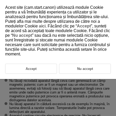
Acest site (cam.start.canon) utilizează module Cookie
pentru a vă îmbunătăți experiența ca utilizator și le
analizează pentru funcționarea și îmbunătățirea site-ului.
Puteți afla mai multe despre utilizarea de către noi a
D375-011
modulelor Cookie
aici
. Făcând clic pe “
Accept
”, sunteți
de acord să acceptați toate modulele Cookie. Făcând clic
Condiţii de manevrare
pe “
Nu accept
” sau dacă nu este selectată nicio opțiune,
sunt înregistrate și stocate numai modulele Cookie
necesare care sunt solicitate pentru a furniza conținutul și
Întreţinerea aparatului
funcțiile site-ului. Puteți schimba această setare în orice
Acest aparat este un instrument de precizie. Nu îl scăpaţi şi nici nu
moment.
îl supuneţi unui şoc fizic.
Camera nu este rezistentă la apă şi nu poate fi folosită în mediul
subacvatic. Dacă se udă camera, contactaţi imediat un centru de
Accept
Nu accept
service Canon. Ştergeţi picăturile mici de apă cu o bucată de
material uscat. În cazul în care aparatul a fost expus la aer sărat,
ştergeţi-l cu o bucată curată de material umed, dar bine stors.
Nu lăsaţi niciodată aparatul lângă ceva care generează un câmp
magnetic puternic cum ar fi un magnet sau un electromotor. De
asemenea, evitaţi să folosiţi sau să lăsaţi aparatul lângă ceva care
emite unde radio puternice cum ar fi o antenă mare. Câmpurile
magnetice puternice pot provoca operarea eronată a produsului sau
distrugerea datelor acestuia.
Nu lăsaţi aparatul în căldură excesivă ca de exemplu în maşină, în
lumina directă a razelor solare. Temperaturile înalte pot provoca
defecţiuni ale aparatului.
Aparatul conţine circuite electronice de precizie. Nu încercaţi