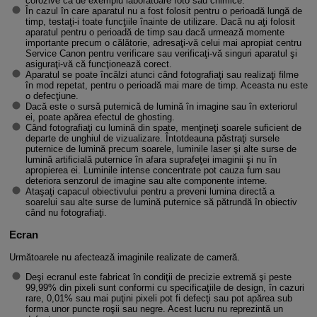
corozive ca de exemplu laboratoare foto sau chimice.
În cazul în care aparatul nu a fost folosit pentru o perioadă lungă de
timp, testaţi-i toate funcţiile înainte de utilizare. Dacă nu aţi folosit
aparatul pentru o perioadă de timp sau dacă urmează momente
importante precum o călătorie, adresaţi-vă celui mai apropiat centru
Service Canon pentru verificare sau verificaţi-vă singuri aparatul şi
asiguraţi-vă că funcţionează corect.
Aparatul se poate încălzi atunci când fotografiaţi sau realizaţi filme
în mod repetat, pentru o perioadă mai mare de timp. Aceasta nu este
o defecţiune.
Dacă este o sursă puternică de lumină în imagine sau în exteriorul
ei, poate apărea efectul de ghosting.
Când fotografiaţi cu lumină din spate, menţineţi soarele suficient de
departe de unghiul de vizualizare. Întotdeauna păstraţi sursele
puternice de lumină precum soarele, luminile laser şi alte surse de
lumină artificială puternice în afara suprafeţei imaginii şi nu în
apropierea ei. Luminile intense concentrate pot cauza fum sau
deteriora senzorul de imagine sau alte componente interne.
Ataşaţi capacul obiectivului pentru a preveni lumina directă a
soarelui sau alte surse de lumină puternice să pătrundă în obiectiv
când nu fotografiaţi.
Ecran
Următoarele nu afectează imaginile realizate de cameră.
Deşi ecranul este fabricat în condiţii de precizie extremă şi peste
99,99% din pixeli sunt conformi cu specificaţiile de design, în cazuri
rare, 0,01% sau mai puţini pixeli pot fi defecţi sau pot apărea sub
forma unor puncte roşii sau negre. Acest lucru nu reprezintă un