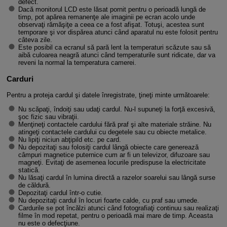
defect.
Dacă monitorul LCD este lăsat pornit pentru o perioadă lungă de
timp, pot apărea remanenţe ale imaginii pe ecran acolo unde
observaţi rămăşiţe a ceea ce a fost afişat. Totuşi, acestea sunt
temporare şi vor dispărea atunci când aparatul nu este folosit pentru
câteva zile.
Este posibil ca ecranul să pară lent la temperaturi scăzute sau să
aibă culoarea neagră atunci când temperaturile sunt ridicate, dar va
reveni la normal la temperatura camerei.
Carduri
Pentru a proteja cardul şi datele înregistrate, ţineţi minte următoarele:
Nu scăpaţi, îndoiţi sau udaţi cardul. Nu-l supuneţi la forţă excesivă,
şoc fizic sau vibraţii.
Menţineţi contactele cardului fără praf şi alte materiale străine. Nu
atingeţi contactele cardului cu degetele sau cu obiecte metalice.
Nu lipiţi niciun abţipild etc. pe card.
Nu depozitaţi sau folosiţi cardul lângă obiecte care generează
câmpuri magnetice puternice cum ar fi un televizor, difuzoare sau
magneţi. Evitaţi de asemenea locurile predispuse la electricitate
statică.
Nu lăsaţi cardul în lumina directă a razelor soarelui sau lângă surse
de căldură.
Depozitaţi cardul într-o cutie.
Nu depozitaţi cardul în locuri foarte calde, cu praf sau umede.
Cardurile se pot încălzi atunci când fotografiaţi continuu sau realizaţi
filme în mod repetat, pentru o perioadă mai mare de timp. Aceasta
nu este o defecţiune.