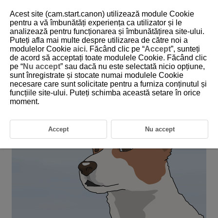
Acest site (cam.start.canon) utilizează module Cookie
pentru a vă îmbunătăți experiența ca utilizator și le
analizează pentru funcționarea și îmbunătățirea site-ului.
6-35 Animals: Pets (No Obstructions and
Puteți afla mai multe despre utilizarea de către noi a
Minimal Movement)
modulelor Cookie
aici
. Făcând clic pe “
Accept
”, sunteți
de acord să acceptați toate modulele Cookie. Făcând clic
pe “
Nu accept
” sau dacă nu este selectată nicio opțiune,
This setting is perfect for wild animals and pets that do not move
sunt înregistrate și stocate numai modulele Cookie
too much.
necesare care sunt solicitate pentru a furniza conținutul și
funcțiile site-ului. Puteți schimba această setare în orice
moment.
Accept
Nu accept