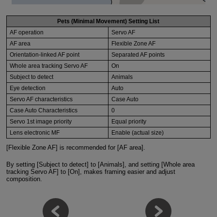
Pets (Minimal Movement) Setting List
AF operation
Servo AF
AF area
Flexible Zone AF
Orientation-linked AF point
Separated AF points
Whole area tracking Servo AF
On
Subject to detect
Animals
Eye detection
Auto
Servo AF characteristics
Case Auto
Case Auto Characteristics
0
Servo 1st image priority
Equal priority
Lens electronic MF
Enable (actual size)
[Flexible Zone AF] is recommended for [AF area].
By setting [Subject to detect] to [Animals], and setting [Whole area
tracking Servo AF] to [On], makes framing easier and adjust
composition.