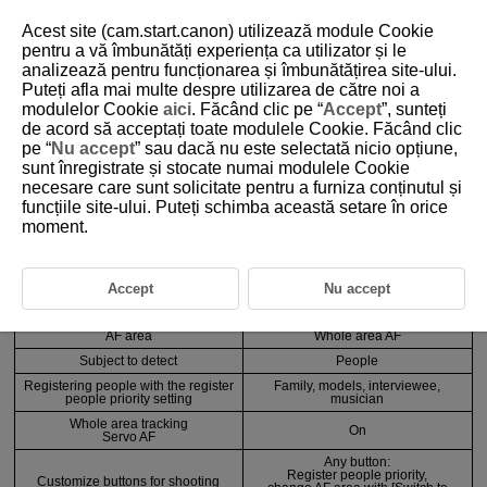
Acest site (cam.start.canon) utilizează module Cookie
pentru a vă îmbunătăți experiența ca utilizator și le
analizează pentru funcționarea și îmbunătățirea site-ului.
3-3-1 Recommended Settings by Scene 1
Puteți afla mai multe despre utilizarea de către noi a
modulelor Cookie
aici
. Făcând clic pe “
Accept
”, sunteți
de acord să acceptați toate modulele Cookie. Făcând clic
When there is a clear main subject and few people
pe “
Nu accept
” sau dacă nu este selectată nicio opțiune,
sunt înregistrate și stocate numai modulele Cookie
necesare care sunt solicitate pentru a furniza conținutul și
Anticipated scenes
funcțiile site-ului. Puteți schimba această setare în orice
Family photos (snapshots), portraits, press,
moment.
live music, etc.
Function
Setting and registration details
Accept
Nu accept
AF operation
Servo AF
AF area
Whole area AF
Subject to detect
People
Registering people with the register
Family, models, interviewee,
people priority setting
musician
Whole area tracking
On
Servo AF
Any button:
Register people priority,
Customize buttons for shooting