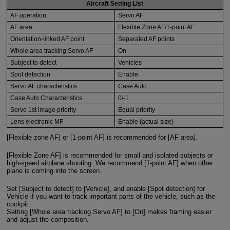
Aircraft Setting List
AF operation
Servo AF
AF area
Flexible Zone AF/1-point AF
Orientation-linked AF point
Separated AF points
Whole area tracking Servo AF
On
Subject to detect
Vehicles
Spot detection
Enable
Servo AF characteristics
Case Auto
Case Auto Characteristics
0/-1
Servo 1st image priority
Equal priority
Lens electronic MF
Enable (actual size)
[Flexible zone AF] or [1-point AF] is recommended for [AF area].
[Flexible Zone AF] is recommended for small and isolated subjects or
high-speed airplane shooting. We recommend [1-point AF] when other
plane is coming into the screen.
Set [Subject to detect] to [Vehicle], and enable [Spot detection] for
Vehicle if you want to track important parts of the vehicle, such as the
cockpit.
Setting [Whole area tracking Servo AF] to [On] makes framing easier
and adjust the composition.