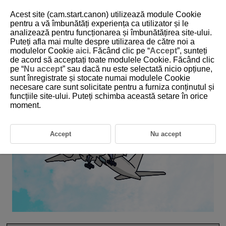
Acest site (cam.start.canon) utilizează module Cookie
pentru a vă îmbunătăți experiența ca utilizator și le
analizează pentru funcționarea și îmbunătățirea site-ului.
6-31 Aircraft
Puteți afla mai multe despre utilizarea de către noi a
modulelor Cookie
aici
. Făcând clic pe “
Accept
”, sunteți
de acord să acceptați toate modulele Cookie. Făcând clic
This setting is perfect for aircraft compositions.
pe “
Nu accept
” sau dacă nu este selectată nicio opțiune,
sunt înregistrate și stocate numai modulele Cookie
necesare care sunt solicitate pentru a furniza conținutul și
funcțiile site-ului. Puteți schimba această setare în orice
moment.
Accept
Nu accept