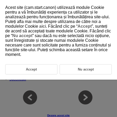
Acest site (cam.start.canon) utilizează module Cookie
pentru a vă îmbunătăți experiența ca utilizator și le
analizează pentru funcționarea și îmbunătățirea site-ului.
Puteți afla mai multe despre utilizarea de către noi a
D292-199
modulelor Cookie
aici
. Făcând clic pe “
Accept
”, sunteți
de acord să acceptați toate modulele Cookie. Făcând clic
Referinţe
pe “
Nu accept
” sau dacă nu este selectată nicio opțiune,
sunt înregistrate și stocate numai modulele Cookie
necesare care sunt solicitate pentru a furniza conținutul și
Acest capitol oferă informaţii de referinţă pentru funcţiile aparatului.
funcțiile site-ului. Puteți schimba această setare în orice
Importul imaginilor în calculator
moment.
Importul imaginilor pe un smartphone
Ghid de depanare
Coduri de eroare
Accept
Nu accept
Afişare informaţii
Specificaţii
Despre acest site