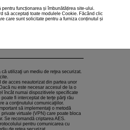
 pentru funcționarea și îmbunătățirea site-ului.
ord să acceptați toate modulele Cookie. Făcând clic
 care sunt solicitate pentru a furniza conținutul și
 că utilizaţi un mediu de reţea securizat.
cite.
ul de acces neautorizat din partea unor
. Dacă nu este necesar accesul de la o
fel încât numai dispozitivele specificate
 poate fi interceptat de terţe părţi rău
re a conţinutului comunicaţiilor.
important să implementaţi o metodă
e private virtuale (VPN) care poate bloca
ur. Se recomandă criptarea AES.
 protocolului pentru comunicarea cu
ediu de reţea securizat.