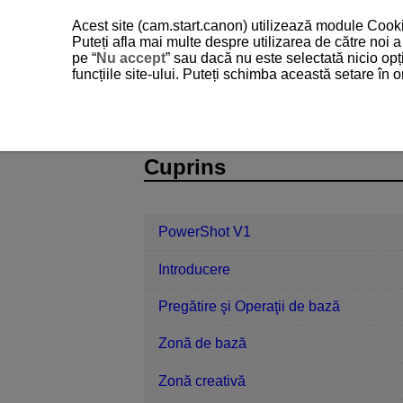
Acest site (cam.start.canon) utilizează module Cookie
Puteți afla mai multe despre utilizarea de către noi
pe “
Nu accept
” sau dacă nu este selectată nicio opț
funcțiile site-ului. Puteți schimba această setare în
PowerShot V1
Funcţii comunicare
D292-160
Cuprins
PowerShot V1
Introducere
Pregătire şi Operaţii de bază
Zonă de bază
Zonă creativă