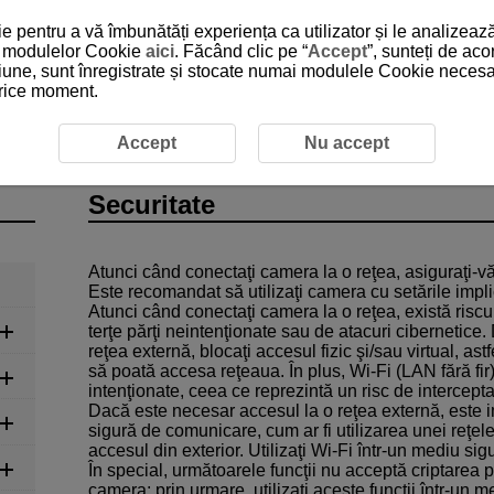
 pentru a vă îmbunătăți experiența ca utilizator și le analizează
 a modulelor Cookie
aici
. Făcând clic pe “
Accept
”, sunteți de ac
iune, sunt înregistrate și stocate numai modulele Cookie necesare
 orice moment.
Securitate
Accept
Nu accept
Securitate
Atunci când conectaţi camera la o reţea, asiguraţi-vă
Este recomandat să utilizaţi camera cu setările impli
Atunci când conectaţi camera la o reţea, există risc
terţe părţi neintenţionate sau de atacuri cibernetice
reţea externă, blocaţi accesul fizic şi/sau virtual, ast
să poată accesa reţeaua. În plus,
Wi-Fi
(LAN fără fir)
intenţionate, ceea ce reprezintă un risc de intercepta
Dacă este necesar accesul la o reţea externă, este 
sigură de comunicare, cum ar fi utilizarea unei reţel
accesul din exterior. Utilizaţi
Wi-Fi
într-un mediu sig
În special, următoarele funcţii nu acceptă criptarea
camera; prin urmare, utilizaţi aceste funcţii într-un m