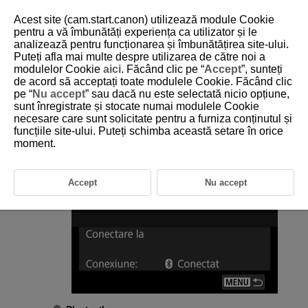
Acest site (cam.start.canon) utilizează module Cookie
pentru a vă îmbunătăți experiența ca utilizator și le
analizează pentru funcționarea și îmbunătățirea site-ului.
Puteți afla mai multe despre utilizarea de către noi a
D292-151
modulelor Cookie
aici
. Făcând clic pe “
Accept
”, sunteți
de acord să acceptați toate modulele Cookie. Făcând clic
Setări Bluetooth
pe “
Nu accept
” sau dacă nu este selectată nicio opțiune,
sunt înregistrate și stocate numai modulele Cookie
necesare care sunt solicitate pentru a furniza conținutul și
Selectaţi [
:
Setări Bluetooth
] (
).
funcțiile site-ului. Puteți schimba această setare în orice
moment.
Selectaţi o opţiune.
Accept
Nu accept