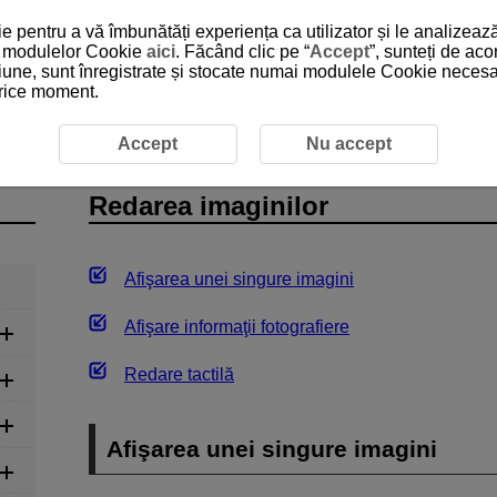
 pentru a vă îmbunătăți experiența ca utilizator și le analizează
 a modulelor Cookie
aici
. Făcând clic pe “
Accept
”, sunteți de ac
iune, sunt înregistrate și stocate numai modulele Cookie necesare
 orice moment.
imaginilor
Accept
Nu accept
Redarea imaginilor
Afişarea unei singure imagini
Afişare informaţii fotografiere
Redare tactilă
Afişarea unei singure imagini