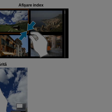
Afişare index
rită