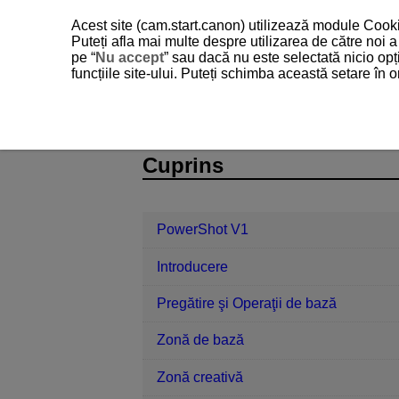
Acest site (cam.start.canon) utilizează module Cookie
Puteți afla mai multe despre utilizarea de către noi
pe “
Nu accept
” sau dacă nu este selectată nicio opț
funcțiile site-ului. Puteți schimba această setare în
PowerShot V1
Redare
Redarea 
D292-110
Cuprins
PowerShot V1
Introducere
Pregătire şi Operaţii de bază
Zonă de bază
Zonă creativă