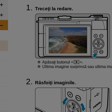
Treceţi la redare.
Apăsaţi butonul
.
Ultima imagine surprinsă sau ultima imag
Răsfoiţi imaginile.