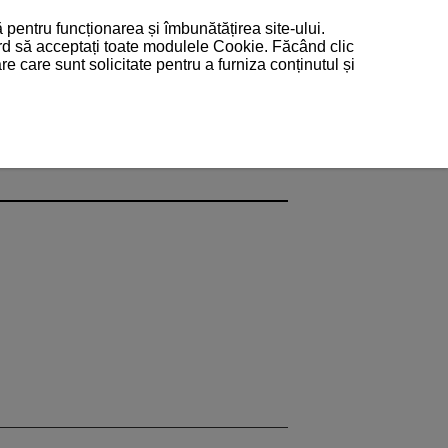
 pentru funcționarea și îmbunătățirea site-ului.
ord să acceptați toate modulele Cookie. Făcând clic
 care sunt solicitate pentru a furniza conținutul și